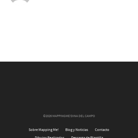
©2026 MAPPINGME!DINA DEL CAMPO
Sobre Mapping Me!
Blog y Noticias
Contacto
Dibujos Realizados
Descarga de Plantilla