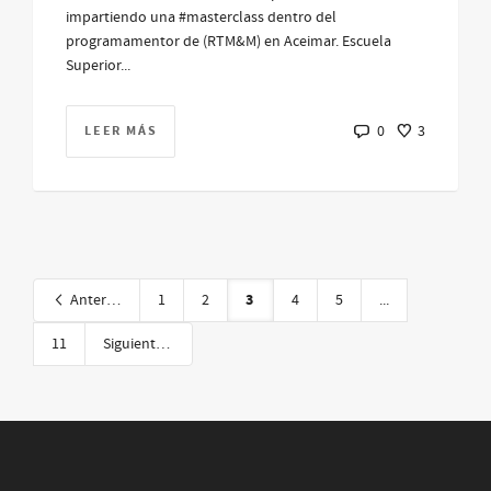
impartiendo una #masterclass dentro del
programamentor de (RTM&M) en Aceimar. Escuela
Superior...
LEER MÁS
0
3
3
Anterior
1
2
4
5
...
11
Siguiente