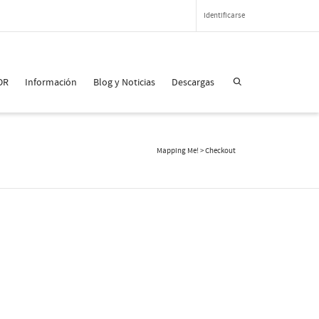
Identificarse
OR
Información
Blog y Noticias
Descargas
Mapping Me!
>
Checkout