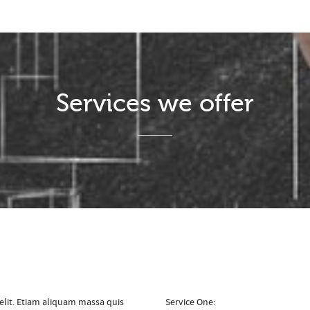
Services we offer
elit. Etiam aliquam massa quis
Service One: