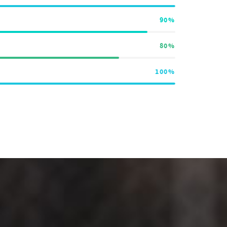
90%
80%
100%