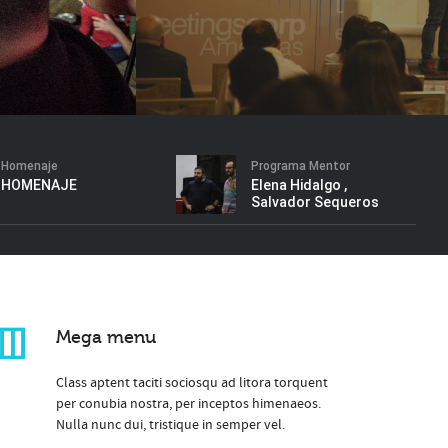
Homenaje
Programa Mentor
HOMENAJE
Elena Hidalgo ,
Salvador Sequeros
Mega menu
Class aptent taciti sociosqu ad litora torquent
per conubia nostra, per inceptos himenaeos.
Nulla nunc dui, tristique in semper vel.