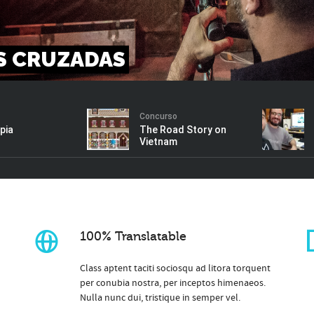
S CRUZADAS
Concurso
pia
The Road Story on
Vietnam
100% Translatable
Class aptent taciti sociosqu ad litora torquent
per conubia nostra, per inceptos himenaeos.
Nulla nunc dui, tristique in semper vel.