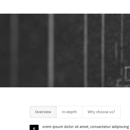
Overview
In-depth
Why choose us?
orem ipsum dolor sit amet, consectetur adipiscing 
S