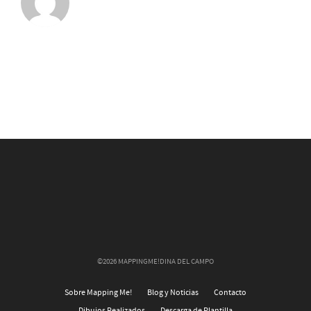
©2026 MAPPINGME!DINA DEL CAMPO
Sobre Mapping Me!
Blog y Noticias
Contacto
Dibujos Realizados
Descarga de Plantilla