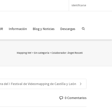
Identificarse
OR
Información
Blog y Noticias
Descargas
Mapping Me!
>
Sin categoría
>
Colaborador: Ángel Rossell
ra del I Festival de Videomapping de Castilla y León
0 Comentarios