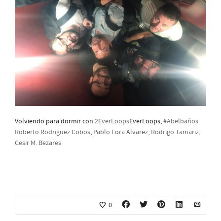
Volviendo para dormir con
2EverLoops
EverLoops,
#
Abelbaños
Roberto Rodriguez Cobos
,
Pablo Lora Alvarez
,
Rodrigo Tamariz
,
Cesir M. Bezares
0