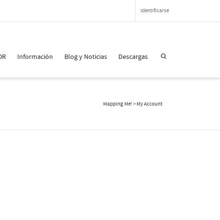
Identificarse
OR
Información
Blog y Noticias
Descargas
Mapping Me!
>
My Account