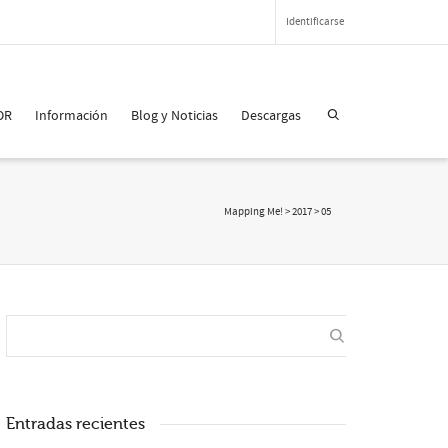
Identificarse
OR
Información
Blog y Noticias
Descargas
Mapping Me!
>
2017
>
05
Entradas recientes