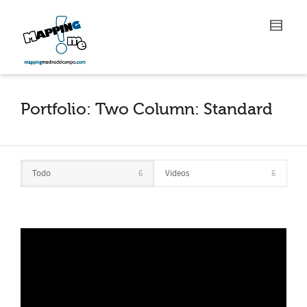
Portfolio: Two Column: Standard
Todo
6
Videos
6