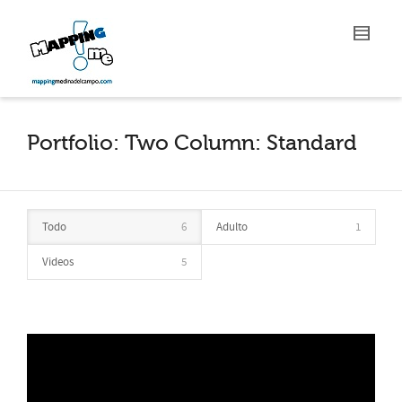
Portfolio: Two Column: Standard
Todo
6
Adulto
1
Videos
5