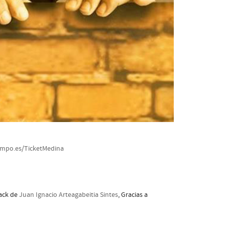
ampo.es/TicketMedina
rack de
Juan Ignacio Arteagabeitia Sintes
, Gracias a