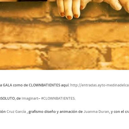
de la GALA como de CLOWNBATIENTES aquí:
http://entradas.ayto-medinadelc
ABSOLUTO, de
Imaginart
–
#
CLOWNBATIENTES
.
cción
Cruz García
, grafismo diseño y animación de
Juanma Duran
, y con el c