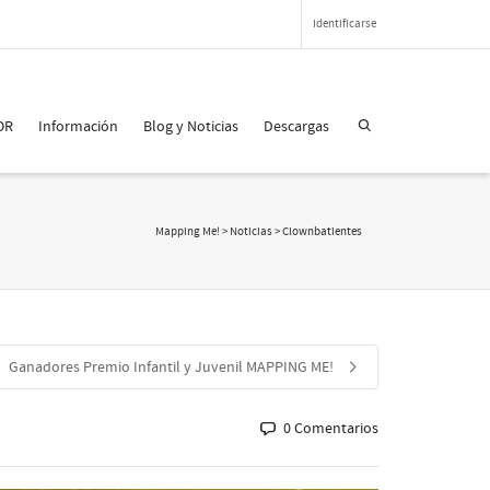
Identificarse
OR
Información
Blog y Noticias
Descargas
Mapping Me!
>
Noticias
>
Clownbatientes
Ganadores Premio Infantil y Juvenil MAPPING ME!
0 Comentarios