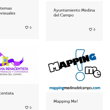
stemas
Ayuntamiento Medina
visuales
del Campo
0
0
entista
Mapping Me!
0