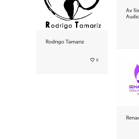
Av Si
Audio
Rodrigo Tamariz
0
Renac